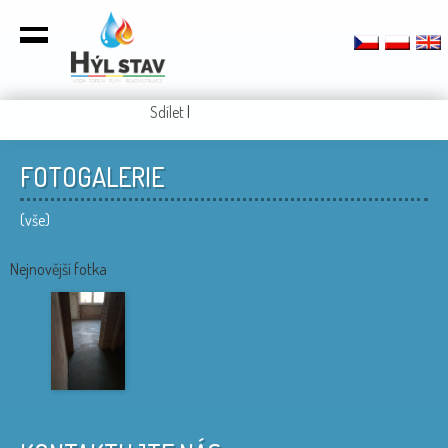
Sdílet
|
FOTOGALERIE
(vše)
Nejnovější fotka