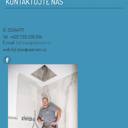
KONTAKTUJTE NÁS
IČ: 03244717
Tel.: +420 739 206 614
E-mail:
hyl.stav@seznam.cz
web.hyl.stav@seznam.cz
.