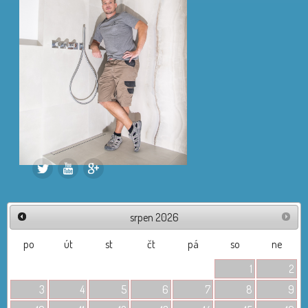
.
.
.
srpen
2026
po
út
st
čt
pá
so
ne
1
2
3
4
5
6
7
8
9