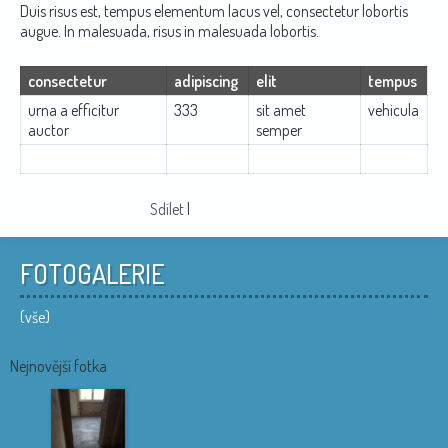
Duis risus est, tempus elementum lacus vel, consectetur lobortis
augue. In malesuada, risus in malesuada lobortis.
consectetur
adipiscing
elit
tempus
urna a efficitur
333
sit amet
vehicula
auctor
semper
Sdílet
|
FOTOGALERIE
(vše)
Nejnovější fotka