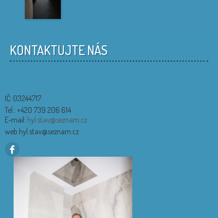
KONTAKTUJTE NÁS
IČ: 03244717
Tel.: +420 739 206 614
E-mail:
hyl.stav@seznam.cz
web.hyl.stav@seznam.cz
.